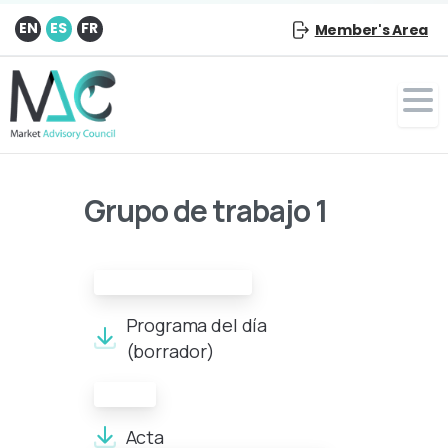
EN
ES
FR
Member's Area
Grupo de trabajo 1
Programa del día
Programa del día
(borrador)
Acta:
Acta