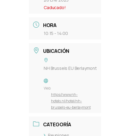
Caducado!
HORA
10:15 - 14:00
UBICACIÓN
NH Brussels EU Berlaymont
Web
https://www.nh-
hotels.nl/hotel/nh-
brussels-eu-berlaymont
CATEGORÍA
Reuniones