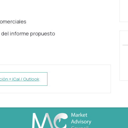
comerciales
 del informe propuesto
ión + iCal / Outlook