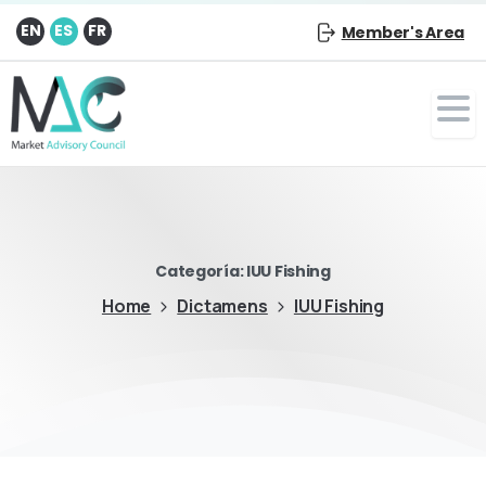
EN
ES
FR
Member's Area
Categoría:
IUU Fishing
Home
Dictamens
IUU Fishing