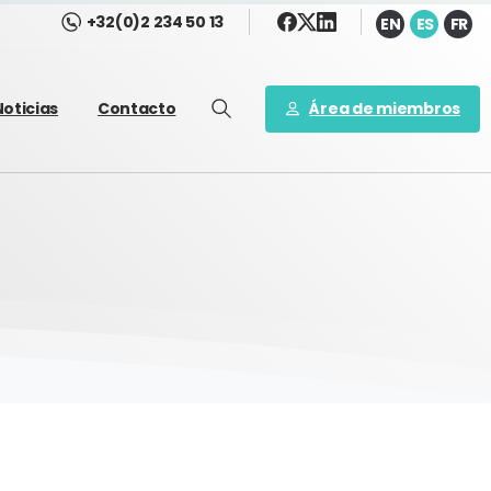
+32(0)2 234 50 13
EN
ES
FR
Área de miembros
Noticias
Contacto