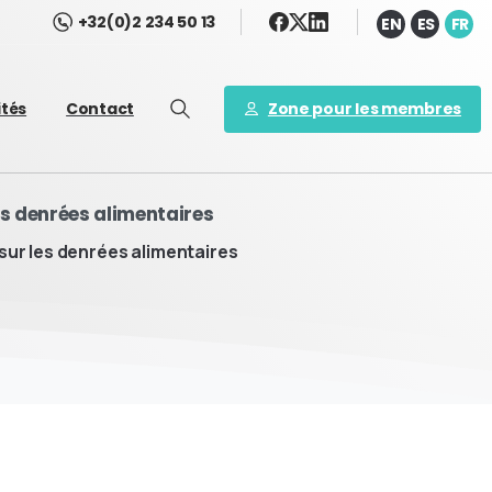
+32(0)2 234 50 13
EN
ES
FR
Zone pour les membres
ités
Contact
s denrées alimentaires
ur les denrées alimentaires