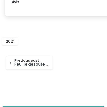
Avis
2021
Previous post
Feuille de route sur la révision des règles de l’UE relatives aux matériaux en contact avec les aliments (FCM)