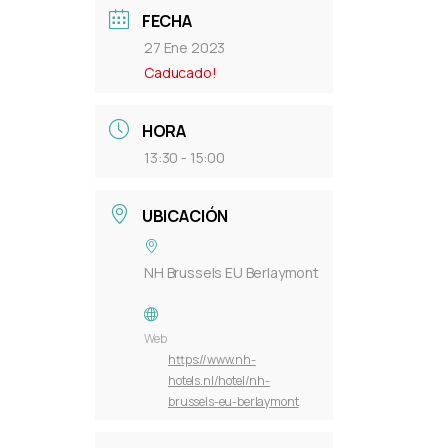
FECHA
27 Ene 2023
Caducado!
HORA
13:30 - 15:00
UBICACIÓN
NH Brussels EU Berlaymont
Web
https://www.nh-
hotels.nl/hotel/nh-
brussels-eu-berlaymont