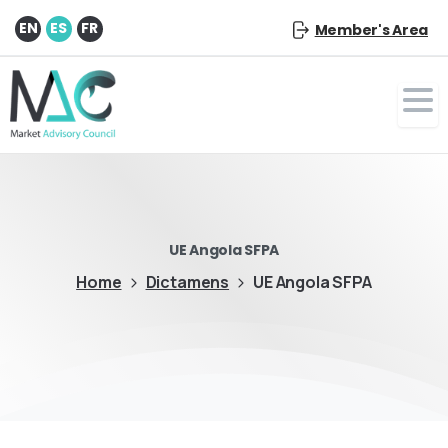
EN
ES
FR
Member's Area
UE Angola SFPA
Home
Dictamens
UE Angola SFPA