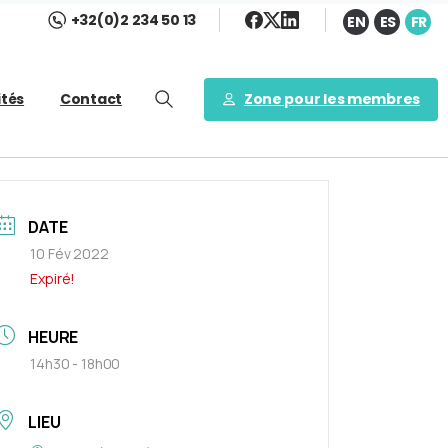
+32(0)2 234 50 13
EN
ES
FR
Zone pour les membres
ités
Contact
DATE
10 Fév 2022
Expiré!
HEURE
14h30 - 18h00
LIEU