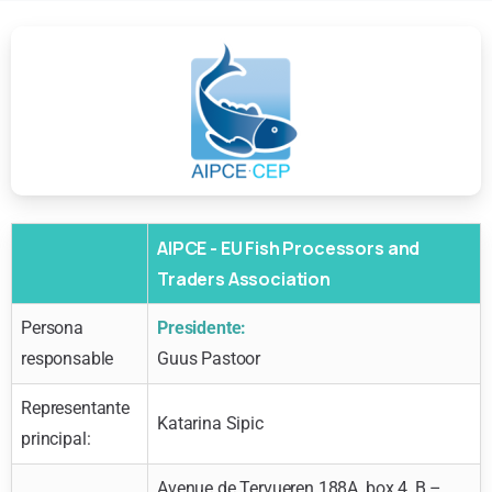
AIPCE - EU Fish Processors and
Traders Association
Persona
Presidente:
responsable
Guus Pastoor
Representante
Katarina Sipic
principal:
Avenue de Tervueren 188A, box 4, B –