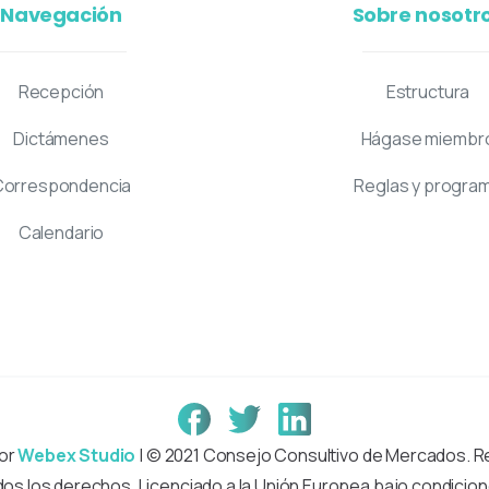
Navegación
Sobre nosotr
Recepción
Estructura
Dictámenes
Hágase miembr
Correspondencia
Reglas y progra
Calendario
or
Webex Studio
| © 2021 Consejo Consultivo de Mercados. 
dos los derechos. Licenciado a la Unión Europea bajo condicion