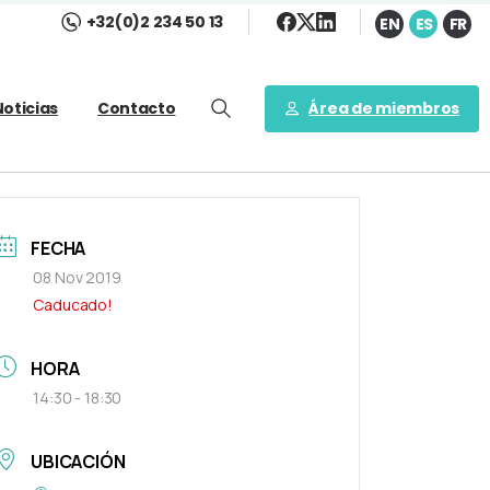
+32(0)2 234 50 13
EN
ES
FR
Área de miembros
Noticias
Contacto
FECHA
08 Nov 2019
Caducado!
HORA
14:30 - 18:30
UBICACIÓN